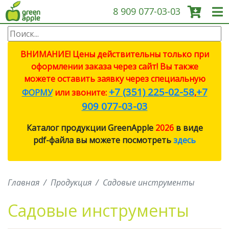
8 909 077-03-03
О КОМПАНИИ
ВНИМАНИЕ! Цены действительны только при
оформлении заказа через сайт! Вы также
ПРОДУКЦИЯ
можете оставить заявку через специальную
+7 (351) 225-02-58
+7
ФОРМУ
или звоните:
,
САДОВЫЕ ИНСТРУМЕНТЫ
909 077-03-03
Каталог продукции GreenApple
2026
в виде
СИСТЕМЫ ПОЛИВА
pdf-файла вы можете посмотреть
здесь
СИСТЕМЫ ПОЛИВА ECO
Главная
Продукция
Садовые инструменты
ПРОТИВОМОСКИТНЫЕ
ЛАМПЫ
Садовые инструменты
СВЕТИЛЬНИКИ И ЛАМПЫ ДЛЯ
РОСТА РАСТЕНИЙ (ФИТО