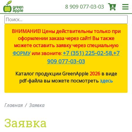
8 909 077-03-03
О КОМПАНИИ
ВНИМАНИЕ! Цены действительны только при
оформлении заказа через сайт! Вы также
ПРОДУКЦИЯ
можете оставить заявку через специальную
+7 (351) 225-02-58
+7
ФОРМУ
или звоните:
,
НОВОСТИ
909 077-03-03
Каталог продукции GreenApple
2026
в виде
ОПЛАТА И ДОСТАВКА
pdf-файла вы можете посмотреть
здесь
ЗАДАТЬ ВОПРОС
Главная
Заявка
ЗАЯВКА
Заявка
КОНТАКТЫ