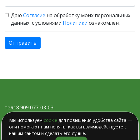
Даю
Согласие
на обработку моих персональных
данных, с условиями
Политики
ознакомлен.
Отправить
тел.: 8 909 077-03-03
Карта сайта
Мы используем
cookie
для повышения удобства сайта —
они помогают нам понять, как вы взаимодействуете с
Политика конфиденциальности
нашим сайтом и сделать его лучше.