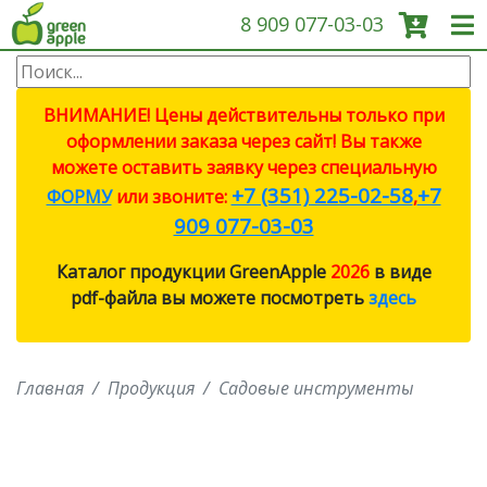
8 909 077-03-03
О КОМПАНИИ
ВНИМАНИЕ! Цены действительны только при
оформлении заказа через сайт! Вы также
ПРОДУКЦИЯ
можете оставить заявку через специальную
+7 (351) 225-02-58
+7
ФОРМУ
или звоните:
,
САДОВЫЕ ИНСТРУМЕНТЫ
909 077-03-03
Каталог продукции GreenApple
2026
в виде
СИСТЕМЫ ПОЛИВА
pdf-файла вы можете посмотреть
здесь
СИСТЕМЫ ПОЛИВА ECO
Главная
Продукция
Садовые инструменты
ПРОТИВОМОСКИТНЫЕ
ЛАМПЫ
СВЕТИЛЬНИКИ И ЛАМПЫ ДЛЯ
РОСТА РАСТЕНИЙ (ФИТО