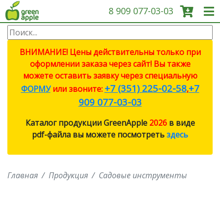
8 909 077-03-03
О КОМПАНИИ
ВНИМАНИЕ! Цены действительны только при
оформлении заказа через сайт! Вы также
ПРОДУКЦИЯ
можете оставить заявку через специальную
+7 (351) 225-02-58
+7
ФОРМУ
или звоните:
,
САДОВЫЕ ИНСТРУМЕНТЫ
909 077-03-03
Каталог продукции GreenApple
2026
в виде
СИСТЕМЫ ПОЛИВА
pdf-файла вы можете посмотреть
здесь
СИСТЕМЫ ПОЛИВА ECO
Главная
Продукция
Садовые инструменты
ПРОТИВОМОСКИТНЫЕ
ЛАМПЫ
СВЕТИЛЬНИКИ И ЛАМПЫ ДЛЯ
РОСТА РАСТЕНИЙ (ФИТО