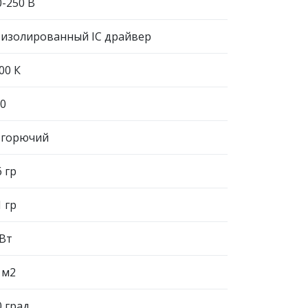
0-250 В
 изолированный IC драйвер
00 К
20
 горючий
 гр
 гр
 Вт
 м2
 град.