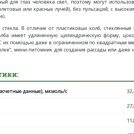
ый для глаз человека свет, поэтому могут использ
олетовых или красных лучей), без пульсаций, с высок
е).
 стекла. В отличие от пластиковых колб, стеклянные
олба имеет удлинённую цилиндрическую форму, цок
 С их помощью даже в ограниченном по квадратным м
лке", мини-питомник для создания рассады или даже 
тики:
асчетные данные), мкмоль/с
32
27
11