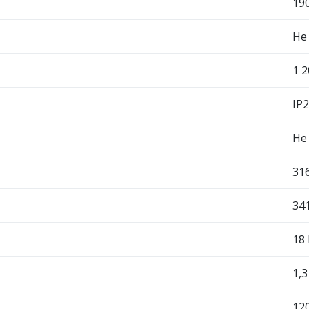
19
Не
1 2
IP
Не
316
341
18
1,3
120