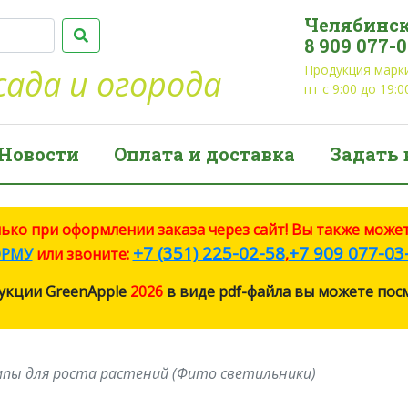
Челябинск
8 909 077-
Продукция марки
сада и огорода
пт с 9:00 до 19:0
Новости
Оплата и доставка
Задать 
о при оформлении заказа через сайт! Вы также может
+7 (351) 225-02-58
+7 909 077-03
РМУ
или звоните:
,
укции GreenApple
2026
в виде pdf-файла вы можете по
мпы для роста растений (Фито светильники)