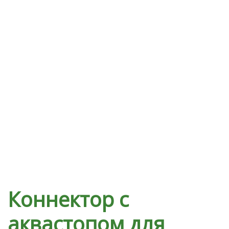
СВЕТИЛЬНИКИ)
УХОД ЗА САДОМ
ДЕКОРАТИВНОЕ
ОФОРМЛЕНИЕ САДА
ДЕКОРАТИВНЫЕ УКРАШЕНИЯ
ДОМА
НОВОСТИ
ОПЛАТА И ДОСТАВКА
ЗАДАТЬ ВОПРОС
Коннектор с
ЗАЯВКА
аквастопом для
КОНТАКТЫ