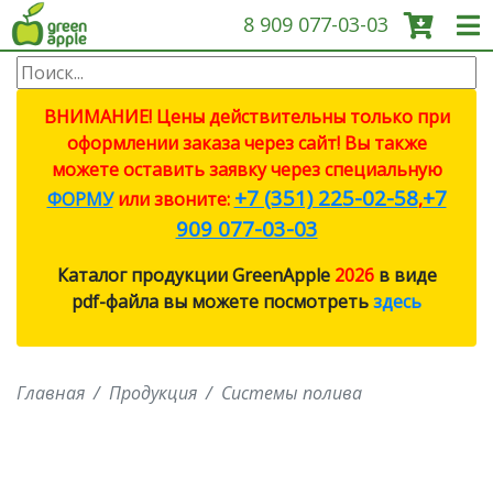
8 909 077-03-03
О КОМПАНИИ
ВНИМАНИЕ! Цены действительны только при
оформлении заказа через сайт! Вы также
ПРОДУКЦИЯ
можете оставить заявку через специальную
+7 (351) 225-02-58
+7
ФОРМУ
или звоните:
,
САДОВЫЕ ИНСТРУМЕНТЫ
909 077-03-03
Каталог продукции GreenApple
2026
в виде
СИСТЕМЫ ПОЛИВА
pdf-файла вы можете посмотреть
здесь
СИСТЕМЫ ПОЛИВА ECO
Главная
Продукция
Системы полива
ПРОТИВОМОСКИТНЫЕ
ЛАМПЫ
СВЕТИЛЬНИКИ И ЛАМПЫ ДЛЯ
РОСТА РАСТЕНИЙ (ФИТО