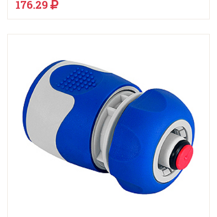
176.29