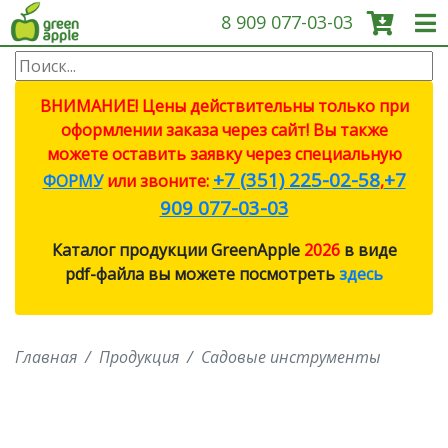
8 909 077-03-03
О КОМПАНИИ
ВНИМАНИЕ! Цены действительны только при
оформлении заказа через сайт! Вы также
ПРОДУКЦИЯ
можете оставить заявку через специальную
+7 (351) 225-02-58
+7
ФОРМУ
или звоните:
,
САДОВЫЕ ИНСТРУМЕНТЫ
909 077-03-03
Каталог продукции GreenApple
2026
в виде
СИСТЕМЫ ПОЛИВА
pdf-файла вы можете посмотреть
здесь
СИСТЕМЫ ПОЛИВА ECO
Главная
Продукция
Садовые инструменты
ПРОТИВОМОСКИТНЫЕ
ЛАМПЫ
СВЕТИЛЬНИКИ И ЛАМПЫ ДЛЯ
РОСТА РАСТЕНИЙ (ФИТО