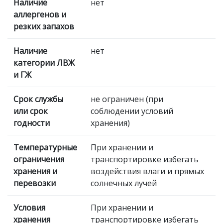
Наличие
нет
аллергенов и
резких запахов
Наличие
нет
категории ЛВЖ
и ГЖ
Срок службы
не ограничен (при
или срок
соблюдении условий
годности
хранения)
Температурные
При хранении и
ограничения
транспортировке избегать
хранения и
воздействия влаги и прямых
перевозки
солнечных лучей
Условия
При хранении и
хранения
транспортировке избегать