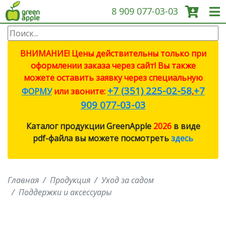
8 909 077-03-03
О КОМПАНИИ
ВНИМАНИЕ! Цены действительны только при
оформлении заказа через сайт! Вы также
ПРОДУКЦИЯ
можете оставить заявку через специальную
+7 (351) 225-02-58
+7
ФОРМУ
или звоните:
,
САДОВЫЕ ИНСТРУМЕНТЫ
909 077-03-03
Каталог продукции GreenApple
2026
в виде
СИСТЕМЫ ПОЛИВА
pdf-файла вы можете посмотреть
здесь
СИСТЕМЫ ПОЛИВА ECO
Главная
Продукция
Уход за садом
ПРОТИВОМОСКИТНЫЕ
ЛАМПЫ
Поддержки и аксессуары
СВЕТИЛЬНИКИ И ЛАМПЫ ДЛЯ
РОСТА РАСТЕНИЙ (ФИТО