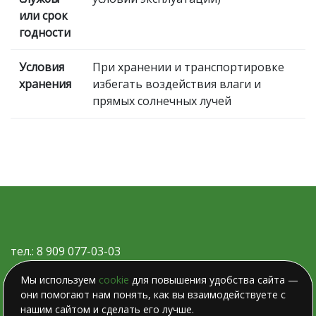
или срок
годности
Условия
При хранении и транспортировке
хранения
избегать воздействия влаги и
прямых солнечных лучей
тел.: 8 909 077-03-03
Карта сайта
Мы используем
cookie
для повышения удобства сайта —
они помогают нам понять, как вы взаимодействуете с
Политика конфиденциальности
нашим сайтом и сделать его лучше.