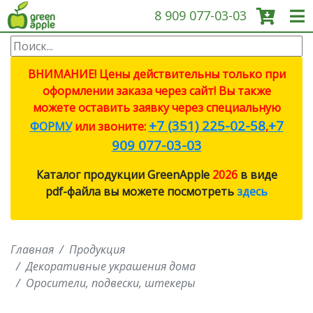
8 909 077-03-03
О КОМПАНИИ
ВНИМАНИЕ! Цены действительны только при
оформлении заказа через сайт! Вы также
ПРОДУКЦИЯ
можете оставить заявку через специальную
+7 (351) 225-02-58
+7
ФОРМУ
или звоните:
,
САДОВЫЕ ИНСТРУМЕНТЫ
909 077-03-03
Каталог продукции GreenApple
2026
в виде
СИСТЕМЫ ПОЛИВА
pdf-файла вы можете посмотреть
здесь
СИСТЕМЫ ПОЛИВА ECO
Главная
Продукция
ПРОТИВОМОСКИТНЫЕ
ЛАМПЫ
Декоративные украшения дома
Оросители, подвески, штекеры
СВЕТИЛЬНИКИ И ЛАМПЫ ДЛЯ
РОСТА РАСТЕНИЙ (ФИТО