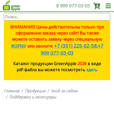
8 909 077-03-03
О КОМПАНИИ
ВНИМАНИЕ! Цены действительны только при
оформлении заказа через сайт! Вы также
ПРОДУКЦИЯ
можете оставить заявку через специальную
+7 (351) 225-02-58
+7
ФОРМУ
или звоните:
,
САДОВЫЕ ИНСТРУМЕНТЫ
909 077-03-03
Каталог продукции GreenApple
2026
в виде
СИСТЕМЫ ПОЛИВА
pdf-файла вы можете посмотреть
здесь
СИСТЕМЫ ПОЛИВА ECO
Главная
Продукция
Уход за садом
ПРОТИВОМОСКИТНЫЕ
ЛАМПЫ
Поддержки и аксессуары
СВЕТИЛЬНИКИ И ЛАМПЫ ДЛЯ
РОСТА РАСТЕНИЙ (ФИТО