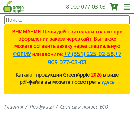
8 909 077-03-03
О КОМПАНИИ
ВНИМАНИЕ! Цены действительны только при
оформлении заказа через сайт! Вы также
ПРОДУКЦИЯ
можете оставить заявку через специальную
+7 (351) 225-02-58
+7
ФОРМУ
или звоните:
,
САДОВЫЕ ИНСТРУМЕНТЫ
909 077-03-03
Каталог продукции GreenApple
2026
в виде
СИСТЕМЫ ПОЛИВА
pdf-файла вы можете посмотреть
здесь
СИСТЕМЫ ПОЛИВА ECO
Главная
Продукция
Системы полива ECO
ПРОТИВОМОСКИТНЫЕ
ЛАМПЫ
СВЕТИЛЬНИКИ И ЛАМПЫ ДЛЯ
РОСТА РАСТЕНИЙ (ФИТО