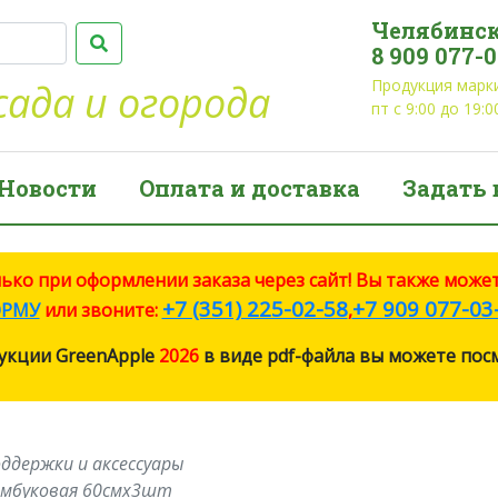
Челябинск
8 909 077-
Продукция марки
сада и огорода
пт с 9:00 до 19:0
Новости
Оплата и доставка
Задать 
о при оформлении заказа через сайт! Вы также может
+7 (351) 225-02-58
+7 909 077-03
РМУ
или звоните:
,
укции GreenApple
2026
в виде pdf-файла вы можете по
ддержки и аксессуары
бамбуковая 60cмх3шт