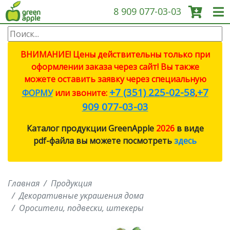
8 909 077-03-03
О КОМПАНИИ
ВНИМАНИЕ! Цены действительны только при
оформлении заказа через сайт! Вы также
ПРОДУКЦИЯ
можете оставить заявку через специальную
+7 (351) 225-02-58
+7
ФОРМУ
или звоните:
,
САДОВЫЕ ИНСТРУМЕНТЫ
909 077-03-03
Каталог продукции GreenApple
2026
в виде
СИСТЕМЫ ПОЛИВА
pdf-файла вы можете посмотреть
здесь
СИСТЕМЫ ПОЛИВА ECO
Главная
Продукция
ПРОТИВОМОСКИТНЫЕ
ЛАМПЫ
Декоративные украшения дома
Оросители, подвески, штекеры
СВЕТИЛЬНИКИ И ЛАМПЫ ДЛЯ
РОСТА РАСТЕНИЙ (ФИТО