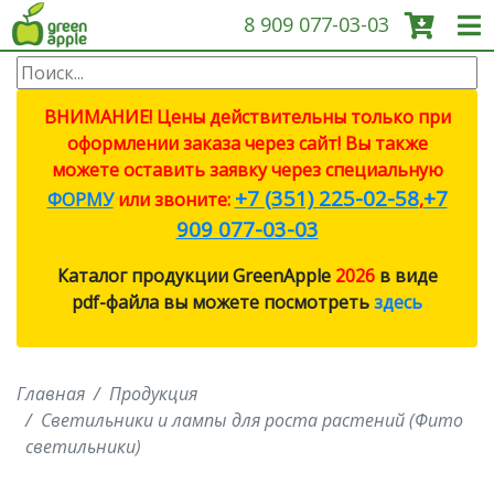
8 909 077-03-03
О КОМПАНИИ
ВНИМАНИЕ! Цены действительны только при
оформлении заказа через сайт! Вы также
ПРОДУКЦИЯ
можете оставить заявку через специальную
+7 (351) 225-02-58
+7
ФОРМУ
или звоните:
,
САДОВЫЕ ИНСТРУМЕНТЫ
909 077-03-03
Каталог продукции GreenApple
2026
в виде
СИСТЕМЫ ПОЛИВА
pdf-файла вы можете посмотреть
здесь
СИСТЕМЫ ПОЛИВА ECO
Главная
Продукция
ПРОТИВОМОСКИТНЫЕ
ЛАМПЫ
Светильники и лампы для роста растений (Фито
светильники)
СВЕТИЛЬНИКИ И ЛАМПЫ ДЛЯ
РОСТА РАСТЕНИЙ (ФИТО