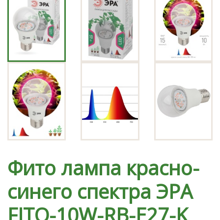
Фито лампа красно-
синего спектра ЭРА
FITO-10W-RB-E27-K