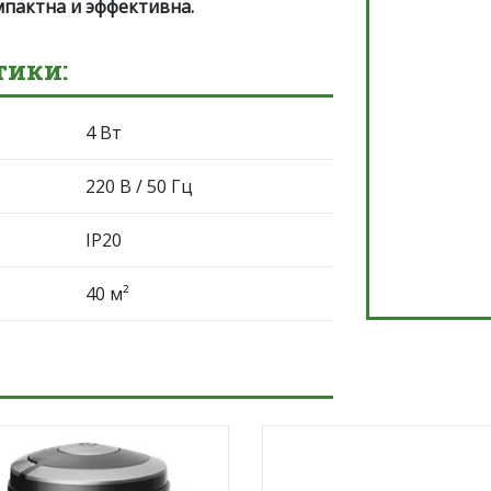
мпактна и эффективна.
тики:
4 Вт
220 В / 50 Гц
IP20
40 м²