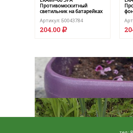
ERAMF-06 ЭРА
ERA
Противомоскитный
Пр
светильник на батарейках
фон
Артикул:
Б0043784
Арт
204.00
20
тел.: 