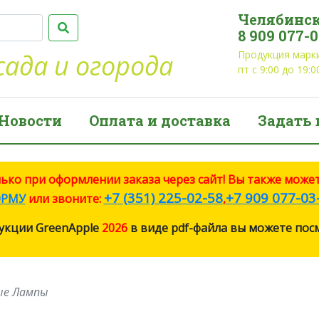
Челябинск
8 909 077-
Продукция марки
сада и огорода
пт с 9:00 до 19:0
Новости
Оплата и доставка
Задать 
о при оформлении заказа через сайт! Вы также может
+7 (351) 225-02-58
+7 909 077-03
РМУ
или звоните:
,
укции GreenApple
2026
в виде pdf-файла вы можете по
ые Лампы