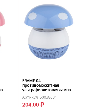
ERAMF-04
противомоскитная
па
ультрафиолетовая лампа
(голубая)
Артикул:
Б0038601
204.00