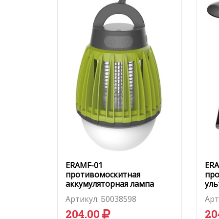
ERAMF-01
ERA
противомоскитная
про
аккумуляторная лампа
уль
Артикул:
Б0038598
Арт
204.00
20