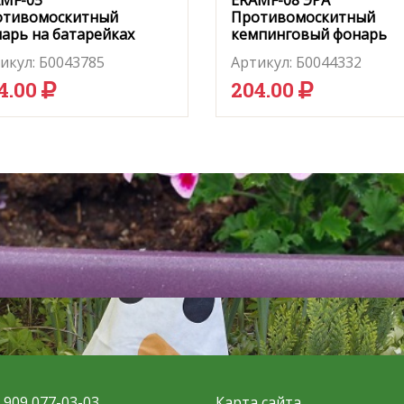
MF-05
ERAMF-08 ЭРА
отивомоскитный
Противомоскитный
арь на батарейках
кемпинговый фонарь
аккум. с солн. бат.
икул:
Б0043785
Артикул:
Б0044332
4.00
204.00
8 909 077-03-03
Карта сайта