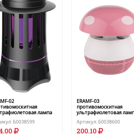
MF-02
ERAMF-03
тивомоскитная
противомоскитная
трафиолетовая лампа
ультрафиолетовая лам
(розовая)
икул:
Б0038599
Артикул:
Б0038600
4.00
200.10